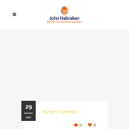
29
By
Björn Vijfvinkel
|
jun
0
0