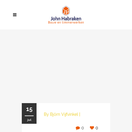
15
By
Björn Vijfvinkel
|
jul
0
0