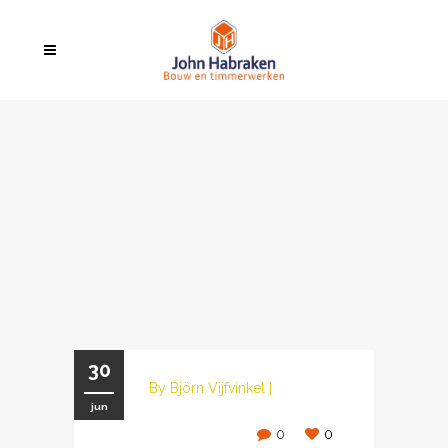
30
By
Björn Vijfvinkel
|
jun
0
0