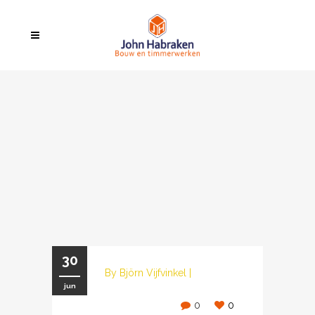
30
By
Björn Vijfvinkel
|
jun
0
0