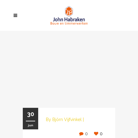
30
By
Björn Vijfvinkel
|
jun
0
0