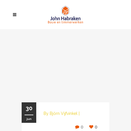
30
By
Björn Vijfvinkel
|
jun
0
0