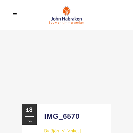
18
IMG_6570
jul
By
Björn Vijfvinkel
|