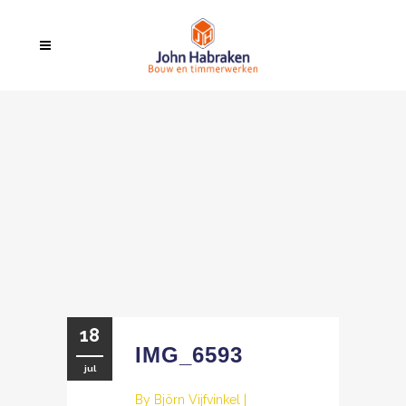
18
IMG_6593
jul
By
Björn Vijfvinkel
|