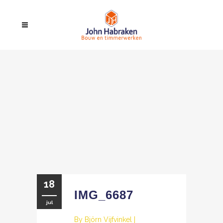
18
IMG_6687
jul
By
Björn Vijfvinkel
|