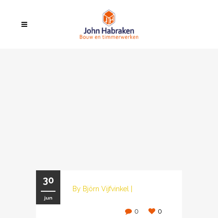
30
By
Björn Vijfvinkel
|
jun
0
0