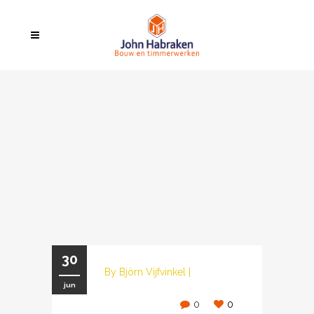
30
By
Björn Vijfvinkel
|
jun
0
0