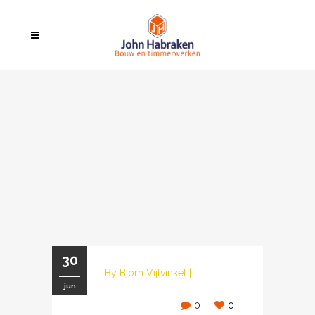
30
By
Björn Vijfvinkel
|
jun
0
0