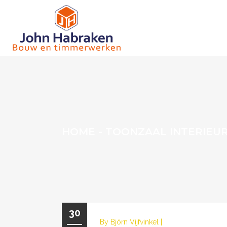
HOME
-
TOONZAAL INTERIEU
30
By
Björn Vijfvinkel
|