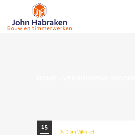
HOME
-
VERBOUWING WOONH
15
By
Björn Vijfvinkel
|